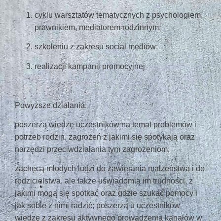
cyklu warsztatów tematycznych z psychologiem,
prawnikiem, mediatorem rodzinnym;
szkoleniu z zakresu social mediów;
realizacji kampanii promocyjnej
Powyższe działania:
poszerzą wiedzę uczestników na temat problemów i
potrzeb rodzin, zagrożeń z jakimi się spotykają oraz
narzędzi przeciwdziałania tym zagrożeniom;
zachęcą młodych ludzi do zawierania małżeństwa i do
rodzicielstwa, ale także uświadomią im trudności, z
jakimi mogą się spotkać oraz gdzie szukać pomocy i
jak sobie z nimi radzić; poszerzą u uczestników
wiedzę z zakresu aktywnego prowadzenia kanałów w